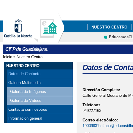
Pa
co
pri
NUESTRO CENTRO
EducamosC
CRFP
CIFP de Guadalajara.
Inicio
»
Nuestro Centro
Se encuentra usted aquí
Datos de Conta
NUESTRO CENTRO
Datos de Contacto
Galería Multimedia
Dirección Completa:
Galería de Imágenes
Calle General Medrano de Mig
Galería de Vídeos
Teléfonos:
Contacta con nosotros
949227163
Información general
Correo electrónico:
19009831.cifppu@educastill