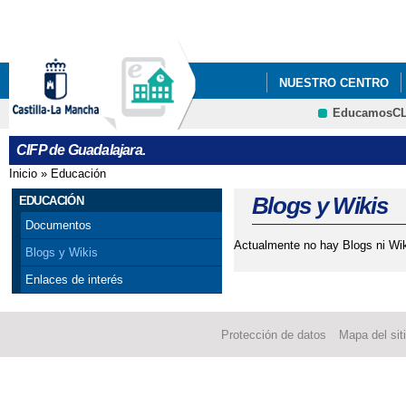
Pa
co
pri
NUESTRO CENTRO
EducamosC
CRFP
CIFP de Guadalajara.
Inicio
»
Educación
Se encuentra usted aquí
Blogs y Wikis
EDUCACIÓN
Documentos
Actualmente no hay Blogs ni Wik
Blogs y Wikis
Enlaces de interés
Protección de datos
Mapa del sit