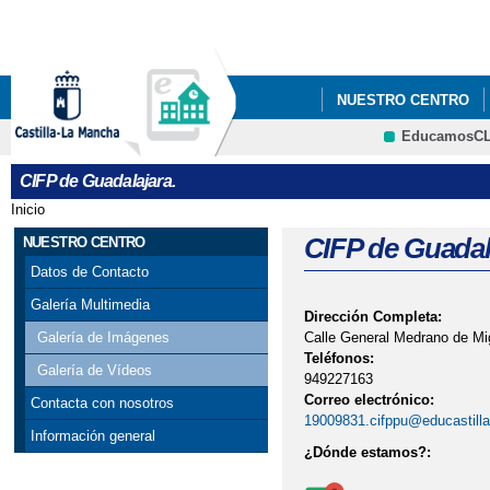
Pa
co
pri
NUESTRO CENTRO
EducamosC
CRFP
CIFP de Guadalajara.
Inicio
Se encuentra usted aquí
CIFP de Guadal
NUESTRO CENTRO
Datos de Contacto
Galería Multimedia
Dirección Completa:
Calle General Medrano de Mig
Galería de Imágenes
Teléfonos:
Galería de Vídeos
949227163
Correo electrónico:
Contacta con nosotros
19009831.cifppu@educastill
Información general
¿Dónde estamos?: